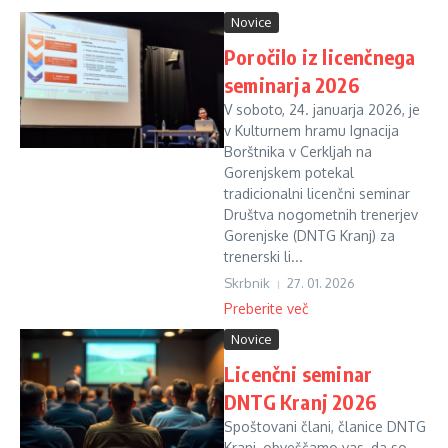
Novice
Poročilo iz licenčnega
seminarja 2026
V soboto, 24. januarja 2026, je
v Kulturnem hramu Ignacija
Borštnika v Cerkljah na
Gorenjskem potekal
tradicionalni licenčni seminar
Društva nogometnih trenerjev
Gorenjske (DNTG Kranj) za
trenerski li...
Skrbnik
27. 01. 2026
Preberite več
Novice
Licenčni seminar
DNTG Kranj 2026
Spoštovani člani, članice DNTG
Kranj, obveščamo vas, da so