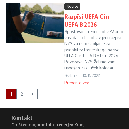
Novice
Razpisi UEFA C in
UEFA B 2026
Spoštovani trenerji, obveščamo
vas, da so bili objavljeni razpisi
NZS za usposabljanje za
pridobitev trenerskega naziva
UEFA C in UEFA B v letu 2026.
Povezava: NZS Želimo vam
uspešen zaključek koledar...
Skrbnik
10. 11. 2025
Preberite več
1
2
Kontakt
Društvo nogometnih trenerjev Kranj