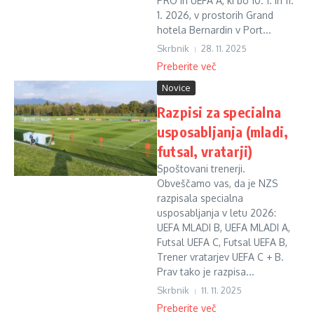
PRO in UEFA A, ki bo 10. 1. in 11.
1. 2026, v prostorih Grand
hotela Bernardin v Port...
Skrbnik
28. 11. 2025
Preberite več
Novice
Razpisi za specialna
usposabljanja (mladi,
futsal, vratarji)
Spoštovani trenerji.
Obveščamo vas, da je NZS
razpisala specialna
usposabljanja v letu 2026:
UEFA MLADI B, UEFA MLADI A,
Futsal UEFA C, Futsal UEFA B,
Trener vratarjev UEFA C + B.
Prav tako je razpisa...
Skrbnik
11. 11. 2025
Preberite več