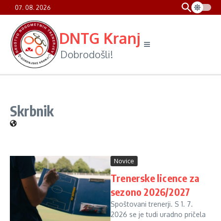
Preskoči na vsebino
content
07. 08. 2026
DNTG Kranj
Dobrodošli!
Skrbnik
Novice
Trenerske licence za
sezono 2026/2027
Spoštovani trenerji. S 1. 7.
2026 se je tudi uradno pričela