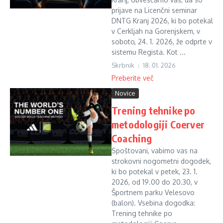
prijave na Licenčni seminar
DNTG Kranj 2026, ki bo potekal
v Cerkljah na Gorenjskem, v
soboto, 24. 1. 2026, že odprte v
sistemu Regista. Kot ...
Skrbnik
18. 01. 2026
Preberite več
Novice
Trening tehnike po
metodologiji Coerver
Coaching
Spoštovani, vabimo vas na
strokovni nogometni dogodek,
ki bo potekal v petek, 23. 1.
2026, od 19.00 do 20.30, v
Športnem parku Velesovo
(balon). Vsebina dogodka:
Trening tehnike po