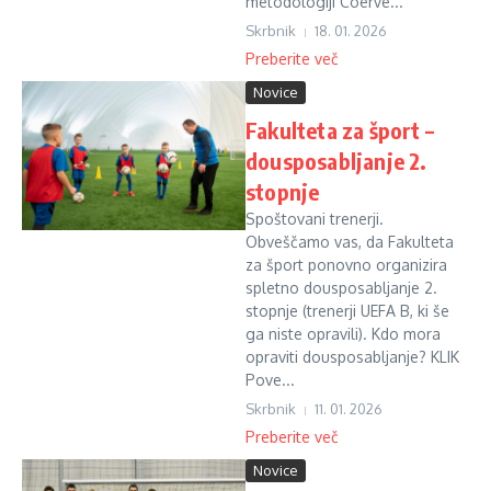
metodologiji Coerve...
Skrbnik
18. 01. 2026
Preberite več
Novice
Fakulteta za šport –
dousposabljanje 2.
stopnje
Spoštovani trenerji.
Obveščamo vas, da Fakulteta
za šport ponovno organizira
spletno dousposabljanje 2.
stopnje (trenerji UEFA B, ki še
ga niste opravili). Kdo mora
opraviti dousposabljanje? KLIK
Pove...
Skrbnik
11. 01. 2026
Preberite več
Novice