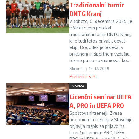
Tradicionalni turnir
DNTG Kranj
V soboto, 6. decembra 2025, je
v Velesovem potekal
tradicionalni turnir DNTG Kranj,
ki je tudi letos privabil devet
ekip. Dogodek je potekal v
prijetnem in športnem vzdušju,
tekme pa so zaznamovali ko...
Skrbnik
14. 12. 2025
Preberite več
Novice
Licenčni seminar UEFA
A, PRO in UEFA PRO
Spoštovani trenerji. Zveza
nogometnih trenerjev Slovenije
objavlja razpis za prijavo na
Licenčni seminar PRO, UEFA